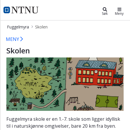
×
Fuggelmyra
NTNU Hjemmeside
Søk
Meny
Fuggelmyra
Fuggelmyra
Skolen
Informasjon
Skolen – Fuggelmyra
MENY
Barnehagen
Skolen
Skolen
Elevene
Ansatte
Studentene
Case
samleside
Fuggelmyra skole er en 1.-7. skole som ligger idyllisk
til i naturskjønne omgivelser, bare 20 km fra byen.