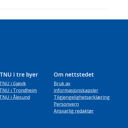
TNU i tre byer
Om nettstedet
TNU i Gjøvik
Bruk av
TNU i Trondheim
informasjonskapsler
TNU i Ålesund
Tilgjengelighetserklæring
Personvern
Ansvarlig redaktør