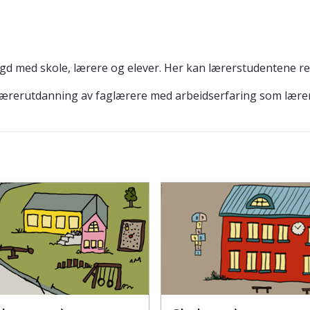
ygd med skole, lærere og elever. Her kan lærerstudentene ref
 lærerutdanning av faglærere med arbeidserfaring som lærere 