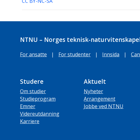
CC BY-NC-SA
NTNU – Norges teknisk-naturvitenskapel
For ansatte
|
For studenter
|
Innsida
|
Can
Studere
Aktuelt
Om studier
Nyheter
Studieprogram
Arrangement
Emner
Jobbe ved NTNU
Videreutdanning
Karriere