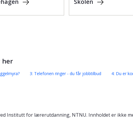
Skolen
ehagen
r her
Fuggelmyra?
3: Telefonen ringer - du får jobbtilbud
4: Du er ko
ved Institutt for lærerutdanning, NTNU. Innholdet er ikke me