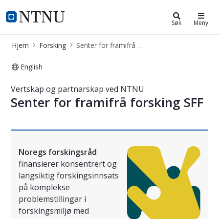
Forsking
NTNU Hjemmeside
Søk
Meny
Hjem
Forsking
Senter for framifrå forsking (SFF)
English
Senter for fremragende forskning (S
Vertskap og partnarskap ved NTNU
Senter for framifrå forsking SFF
Noregs forskingsråd
finansierer
konsentrert og
langsiktig forskingsinnsats
på komplekse
problemstillingar i
forskingsmiljø med