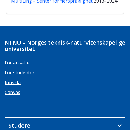
MultiLing – Senter for flerspråklighet
2013–2024
NTNU – Norges teknisk-naturvitenskapelige
universitet
For ansatte
For studenter
Innsida
Canvas
Studere