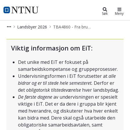
Eksperter i team
NTNU Hjemmeside
Søk
Meny
Landsbyer 2026
TBA4860 - Fra brukere til skapere, styrker innbyggerne for utvikling av smarte og bærekraftige byer
EiT - TBA4860 - Fra brukere til skap
Viktig informasjon om EiT:
Det unike med EiT er fokuset på
samarbeidskompetanse og gruppeprosesser.
Undervisningsformen i EiT forutsetter at
alle
bidrar og er til stede hele semesteret.
Derfor er
det
obligatorisk tilstedeværelse
hver landsbydag.
De første dagene
av undervisningen er spesielt
viktige i EiT. Det er da dere i gruppa blir kjent
med hverandre, og diskuterer hva hver enkelt
kan bidra med. Dere skal også utarbeide den
obligatoriske samarbeidsavtalen, samt