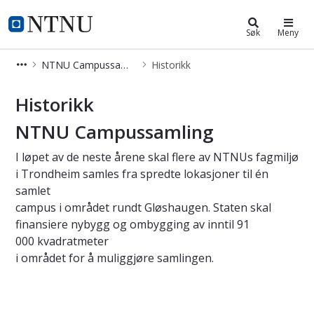
Campussamling
NTNU Hjemmeside
Søk
Meny
NTNU Campussamling
Historikk
Historikk – Campussamling
Historikk
NTNU Campussamling
I løpet av de neste årene skal flere av NTNUs fagmiljø
i Trondheim samles fra spredte lokasjoner til én
samlet
campus i området rundt Gløshaugen. Staten skal
finansiere nybygg og ombygging av inntil 91
000 kvadratmeter
i området for å muliggjøre samlingen.