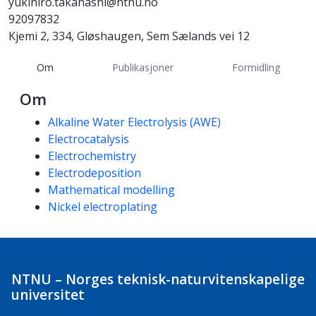
yukihiro.takahashi@ntnu.no
92097832
Kjemi 2, 334, Gløshaugen, Sem Sælands vei 12
Om
Publikasjoner
Formidling
Om
Kompetanseord
Alkaline Water Electrolysis (AWE)
Electrocatalysis
Electrochemistry
Electrodeposition
Mathematical modelling
Nickel electroplating
NTNU – Norges teknisk-naturvitenskapelige
universitet