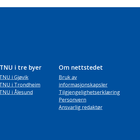
TNU i tre byer
Om nettstedet
TNU i Gjøvik
Bruk av
TNU i Trondheim
informasjonskapsler
TNU i Ålesund
Tilgjengelighetserklæring
Personvern
Ansvarlig redaktør