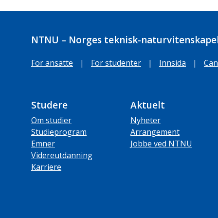
NTNU – Norges teknisk-naturvitenskapel
For ansatte
|
For studenter
|
Innsida
|
Can
Studere
Aktuelt
Om studier
Nyheter
Studieprogram
Arrangement
Emner
Jobbe ved NTNU
Videreutdanning
Karriere