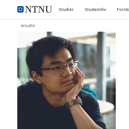
Studier
Studentliv
Forsk
ntnu.no
NTNU Hjemmeside
Ansatte
Yu Liu