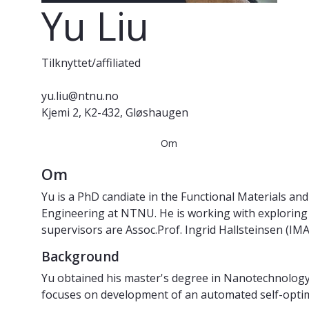
Yu Liu
Tilknyttet/affiliated
yu.liu@ntnu.no
Kjemi 2, K2-432, Gløshaugen
Om
Om
Yu is a PhD candiate in the Functional Materials a
Engineering at NTNU. He is working with exploring 
supervisors are Assoc.Prof. Ingrid Hallsteinsen (IM
Background
Yu obtained his master's degree in Nanotechnology 
focuses on development of an automated self-optimi