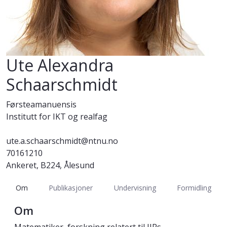
Ute Alexandra
Schaarschmidt
Førsteamanuensis
Institutt for IKT og realfag
ute.a.schaarschmidt@ntnu.no
70161210
Ankeret, B224, Ålesund
Om
Publikasjoner
Undervisning
Formidling
Om