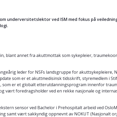
ng som underversitetslektor ved ISM med fokus på veiledning
ogi.
isin, blant annet fra akuttmottak som sykepleier, traumeko
ngeårig leder for NSFs landsgruppe for akuttsykepleiere, N
date som er et akuttmedisinsk tidsskrift, styremedlem i St
, som er et globalt etterutdanningsprogram innenfor traum
og vært foredragsholder ved en rekke nasjonale og internas
stern sensor ved Bachelor i Prehospitalt arbeid ved OsloMe
ng samt vært sakkyndig oppnevnt av NOKUT (Nasjonalt organ