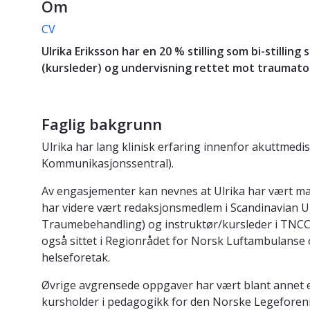
Om
CV
Ulrika Eriksson har en 20 % stilling som bi-stilli
(kursleder) og undervisning rettet mot traumatol
Faglig bakgrunn
Ulrika har lang klinisk erfaring innenfor akuttmed
Kommunikasjonssentral).
Av engasjementer kan nevnes at Ulrika har vært ma
har videre vært redaksjonsmedlem i Scandinavian Up
Traumebehandling) og instruktør/kursleder i TNCC
også sittet i Regionrådet for Norsk Luftambulanse 
helseforetak.
Øvrige avgrensede oppgaver har vært blant annet ek
kursholder i pedagogikk for den Norske Legeforeni