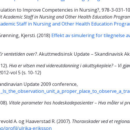
imulation to Improve Competencies in Nursing?, 978-3-031-10
efit Academic Staff in Nursing and Other Health Education Progra
 Academic Staff in Nursing and Other Health Education Progr
Grønning, Kjersti. (2018)
Effekt av simulering for tilegnelse
 Er ventetiden over?
. Akuttmedisinsk Update – Skandinavisk Aku
012).
Hva er vitsen med videreutdanning i akuttsykepleie? – Vi gjø
12-vol 5 (s. 10-12)
Scandinavian Update 2009 conference,
1_Is_the_observation_unit_a_proper_place_to_observe_a_tr
008).
Vitale parameter hos hodeskadepasienter – Hva måler vi pr
evold A. og Haaverstad R. (2007).
Thoraxskader ved et regiona
.no/profil/ulrika-eriksson