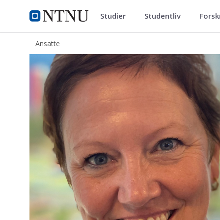
Studier
Studentliv
Forsk
ntnu.no
NTNU Hjemmeside
Ansatte
Inger Ulrika Eriksson