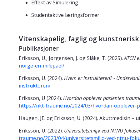
Effekt av Simulering
Studentaktive læringsformer
Vitenskapelig, faglig og kunstnerisk
Publikasjoner
Eriksson, U., Jørgensen, J. og Slåke, T. (2025).
ATCN er
norge-en-milepael/
Eriksson, U. (2024).
Hvem er instruktøren? - Undervisni
instruktoren/
Eriksson, U (2024).
Hvordan opplever pasienten traumem
https://nkt-traume.no/2024/03/hvordan-opplever-
Haugen, JE. og Eriksson, U. (2024). Akuttmedisin – u
Eriksson, U. (2022).
Universitetsmiljø ved NTNU fokuse
traume.no/2023/04/universitetsmiljo-ved-ntnu-fo