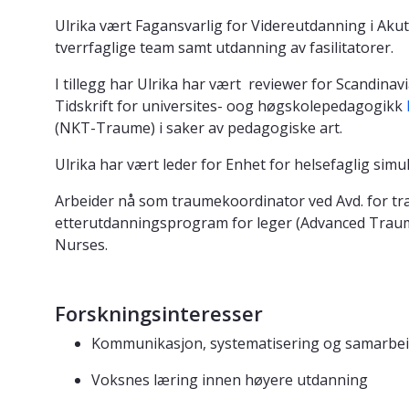
Ulrika vært Fagansvarlig for Videreutdanning i Aku
tverrfaglige team samt utdanning av fasilitatorer.
I tillegg har Ulrika har vært reviewer for Scandin
Tidskrift for universites- oog høgskolepedagogikk
(NKT-Traume) i saker av pedagogiske art.
Ulrika har vært leder for Enhet for helsefaglig s
Arbeider nå som traumekoordinator ved Avd. for trau
etterutdanningsprogram for leger (Advanced Trauma
Nurses.
Forskningsinteresser
Kommunikasjon, systematisering og samarbei
Voksnes læring innen høyere utdanning