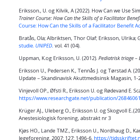
Eriksson., U. og Kilvik, A (2022). How Can we Use S
Trainer Course: How Can the Skills of a Facilitator Ben
Course: How Can the Skills of a Facilitator Benefit
Bratås, Ola; Albriktsen, Thor Olaf; Eriksson, Ulrika; 
studie.
UNIPED.
vol. 41 (04).
Uppman, K.og Eriksson, U. (2012).
Pediatrisk triage –
Eriksson U., Pedersen K., Tennås J. og Tørstad A. (2
Update – Skandinavisk Akuttmedisinsk Magasin, 1-20
Vinjevoll OP., Øfsti R., Eriksson U. og Rødevand E. 
https://www.researchgate.net/publication/2684606
Krüger AJ., Uleberg O., Eriksson U. og Skogvoll E..(2
Anestesiologisk forening, abstrakt nr 3
Kjøs HO., Lande TMZ., Eriksson U., Nordhaug D., Kar
legeforening. 2007; 127: 1496-6.
https://tidsskriftet