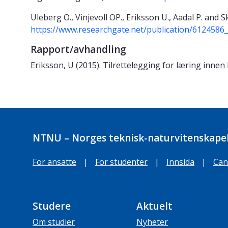
Uleberg O., Vinjevoll OP., Eriksson U., Aadal P. and S
https://www.researchgate.net/publication/6124586
Rapport/avhandling
Eriksson, U (2015). Tilrettelegging for læring in
NTNU – Norges teknisk-naturvitenskapel
For ansatte
|
For studenter
|
Innsida
|
Can
Studere
Aktuelt
Om studier
Nyheter