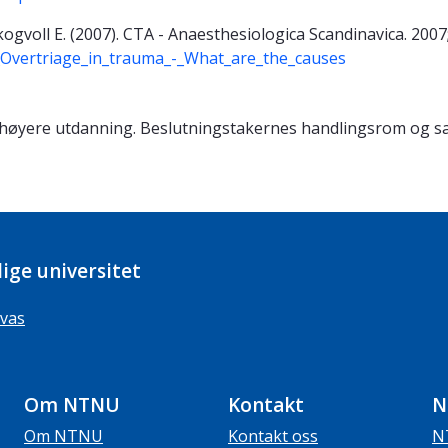
kogvoll E. (2007).
CTA - Anaesthesiologica Scandinavica. 2007;
_Overtriage_in_trauma_-_What_are_the_causes
nen høyere utdanning. Beslutningstakernes handlingsrom og 
ige universitet
vas
Om NTNU
Kontakt
N
Om NTNU
Kontakt oss
N