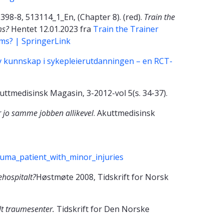
398-8, 513114_1_En, (Chapter 8). (red).
Train the
ms?
Hentet 12.01.2023 fra
Train the Trainer
ams? | SpringerLink
 av kunnskap i sykepleierutdanningen – en RCT-
ttmedisinsk Magasin, 3-2012-vol 5(s. 34-37).
r jo samme jobben allikevel
. Akuttmedisinsk
auma_patient_with_minor_injuries
ehospitalt?
Høstmøte 2008, Tidskrift for Norsk
lt traumesenter.
Tidskrift for Den Norske