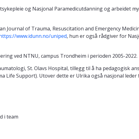
ttsykepleie og Nasjonal Paramedicutdanning og arbeidet mye
avian Journal of Trauma, Resuscitation and Emergency Medic
https://www.idunn.no/uniped
, hun er også rådgiver for Na
imulering ved NTNU, campus Trondheim i perioden 2005-2022.
matologi, St. Olavs Hospital, tillegg til å ha pedagogisk an
 Life Support). Utover dette er Ulrika også nasjonal lede
d i team