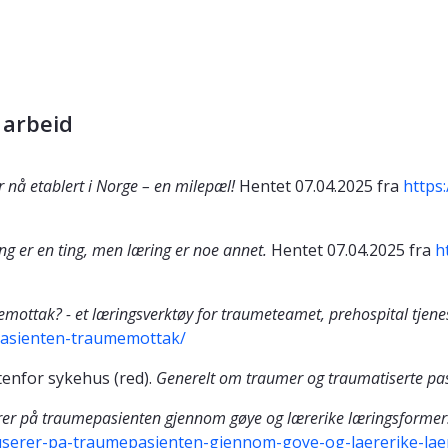
 arbeid
 nå etablert i Norge – en milepæl!
Hentet 07.04.2025 fra
https
ng er en ting, men læring er noe annet.
Hentet 07.04.2025 fra
h
ottak? - et læringsverktøy for traumeteamet, prehospital tjene
pasienten-traumemottak/
tenfor sykehus (red).
Generelt om traumer og traumatiserte pa
rer på traumepasienten gjennom gøye og lærerike læringsformer
kuserer-pa-traumepasienten-gjennom-goye-og-laererike-lae