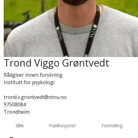
Trond Viggo Grøntvedt
Rådgiver innen forskning
Institutt for psykologi
trond.v.grontvedt@ntnu.no
97508084
Trondheim
Om
Publikasjoner
Formidling