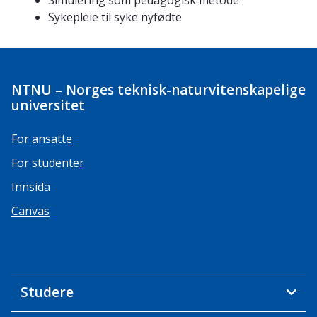
Simulering som pedagogisk metode
Sykepleie til syke nyfødte
NTNU – Norges teknisk-naturvitenskapelige
universitet
For ansatte
For studenter
Innsida
Canvas
Studere