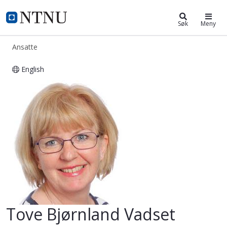
ntnu.no
NTNU Hjemmeside
Søk
Meny
Ansatte
English
Tove Bjørnland Vadset
Tove Bjørnland Vadset