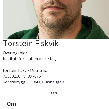
Torstein Fiskvik
Overingeniør
Institutt for matematiske fag
torstein.fiskvik@ntnu.no
73550236
91897076
Sentralbygg 2, 396D, Gløshaugen
Om
Om