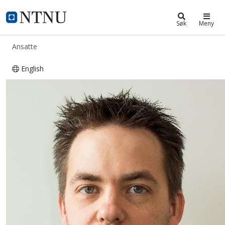
ntnu.no
NTNU Hjemmeside
Søk
Meny
Ansatte
English
Torstein Fiskvik