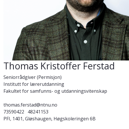
Thomas Kristoffer Ferstad
Seniorrådgiver (Permisjon)
Institutt for lærerutdanning
Fakultet for samfunns- og utdanningsvitenskap
thomas.ferstad@ntnu.no
73590422
48241153
PFI, 1401, Gløshaugen, Høgskoleringen 6B