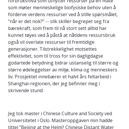
forbruksnivå som utnytter ressurser på en måte
som møter menneskelige biofysiske behov uten å
forderve verdens ressurser ved å stille spørsmålet,
"når er det nok?" -- slik skiller begrepet seg fra
bærekraft, som frem til nå stort sett alltid har
kunnet tøyes ved å påstå at nåtidens ressursbruk
også vil overlate ressurser til fremtidige
generasjoner. Tilstrekkelighet motsettes
effektivitet, som til tross for sin dagligdagse
godartede betydning bidrar ustanselig til større og
større ødeleggelser av miljø, klima og menneskers
liv. Prosjektet innebærer et halvt års feltarbeid i
Shanghai-regionen, der jeg befinner meg i
skrivende stund.
Jeg tok master i Chinese Culture and Society ved
Universitetet i Oslo. Masteroppgaven min hadde
tittel "Beijing at the Helm? Chinese Distant Water