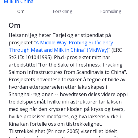
Milk in China
Om
Forskning
Formidling
Om
Heisann! Jeg heter Tarjei og er stipendiat på
prosjektet "
A Middle Way: Probing Sufficiency
Through Meat and Milk in China" (MidWay)
" (ERC
StG ID: 101041995). Ph.d.-prosjektet mitt har
arbeidstittel "For the Sake of Freshness: Tracking
Salmon Infrastructures from Scandinavia to China".
Prosjektets hovedtese forsøker å tegne et bilde av
hvordan etterspørselen etter laks skapes i
Shanghai-regionen -- hovedtesen deles videre opp i
tre delspørsmål: hvilke infrastrukturer tar laksen
med seg når den krysser kloden på kryss og tvers,
hvilke praksiser medføres, og hva laksens virke i
Kina kan fortelle oss om tilstrekkelighet.
Tilstrekkelighet (Princen 2005) viser til et idéelt