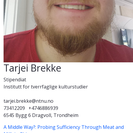
Tarjei Brekke
Stipendiat
Institutt for tverrfaglige kulturstudier
tarjei.brekke@ntnu.no
73412209
+4746886939
6545 Bygg 6 Dragvoll, Trondheim
A Middle Way?: Probing Sufficiency Through Meat and