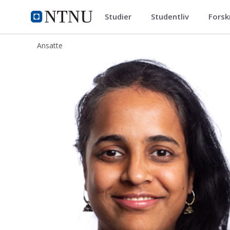
Studier
Studentliv
Forsk
ntnu.no
NTNU Hjemmeside
Ansatte
Sahana Sridhar