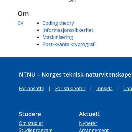
Om
Om
Kompetanseord
CV
Coding theory
Informasjonssikkerhet
Maskinlæring
Post-kvante kryptografi
NTNU – Norges teknisk-naturvitenskapel
For ansatte
|
For studenter
|
Innsida
|
Can
Studere
Aktuelt
Om studier
Nyheter
Studieprogram
Arrangement