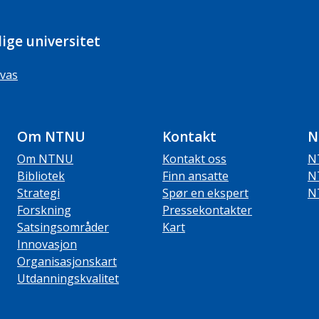
ige universitet
vas
Om NTNU
Kontakt
N
Om NTNU
Kontakt oss
N
Bibliotek
Finn ansatte
N
Strategi
Spør en ekspert
N
Forskning
Pressekontakter
Satsingsområder
Kart
Innovasjon
Organisasjonskart
Utdanningskvalitet