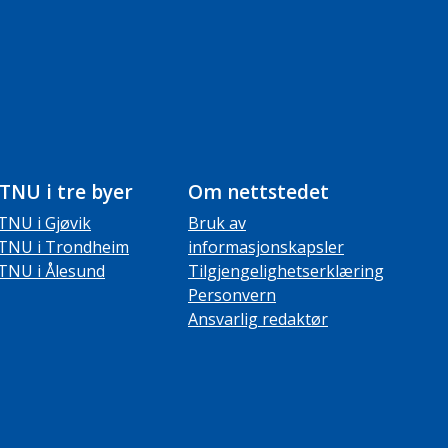
TNU i tre byer
Om nettstedet
TNU i Gjøvik
Bruk av
TNU i Trondheim
informasjonskapsler
TNU i Ålesund
Tilgjengelighetserklæring
Personvern
Ansvarlig redaktør