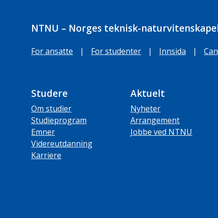
NTNU – Norges teknisk-naturvitenskapel
For ansatte
|
For studenter
|
Innsida
|
Can
Studere
Aktuelt
Om studier
Nyheter
Studieprogram
Arrangement
Emner
Jobbe ved NTNU
Videreutdanning
Karriere