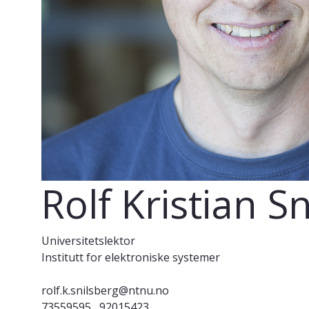
Rolf Kristian S
Universitetslektor
Institutt for elektroniske systemer
rolf.k.snilsberg@ntnu.no
73559595
92015423