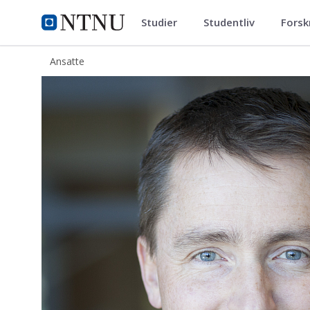
Studier
Studentliv
Forsk
ntnu.no
NTNU Hjemmeside
Ansatte
Rolf Kristian Snilsberg