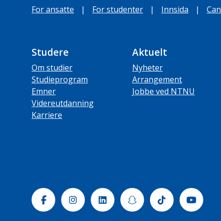
For ansatte
|
For studenter
|
Innsida
|
Can
Studere
Aktuelt
Om studier
Nyheter
Studieprogram
Arrangement
Emner
Jobbe ved NTNU
Videreutdanning
Karriere
Facebook
Instagram
Linkedin
Snapchat
Tiktok
Yout