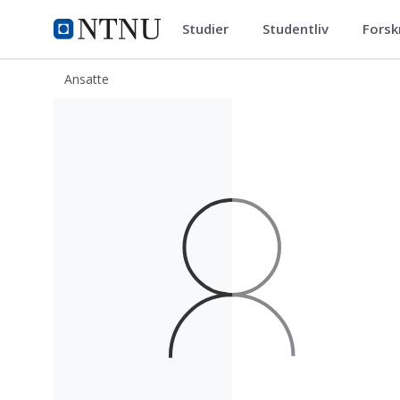
Studier
Studentliv
Forsk
ntnu.no
NTNU Hjemmeside
Ansatte
Riny Sharma