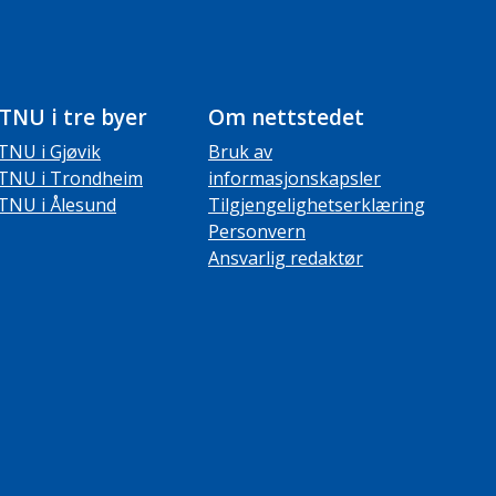
TNU i tre byer
Om nettstedet
TNU i Gjøvik
Bruk av
TNU i Trondheim
informasjonskapsler
TNU i Ålesund
Tilgjengelighetserklæring
Personvern
Ansvarlig redaktør