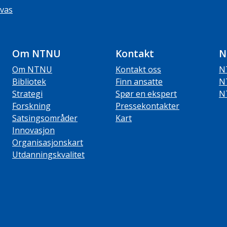
vas
Om NTNU
Kontakt
N
Om NTNU
Kontakt oss
N
Bibliotek
Finn ansatte
N
Strategi
Spør en ekspert
N
Forskning
Pressekontakter
Satsingsområder
Kart
Innovasjon
Organisasjonskart
Utdanningskvalitet
ube