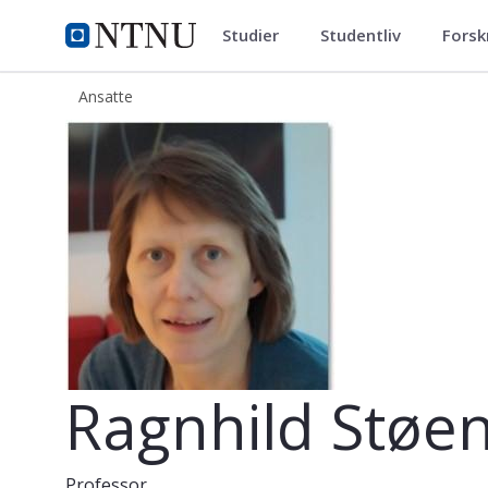
Studier
Studentliv
Forsk
ntnu.no
NTNU Hjemmeside
Ansatte
Ragnhild Støen
Ragnhild Støe
Professor