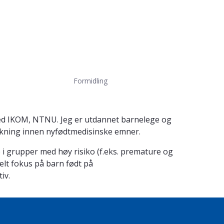
Formidling
s ved IKOM, NTNU. Jeg er utdannet barnelege og
rskning innen nyfødtmedisinske emner.
e i grupper med høy risiko (f.eks. premature og
lt fokus på barn født på
tiv.