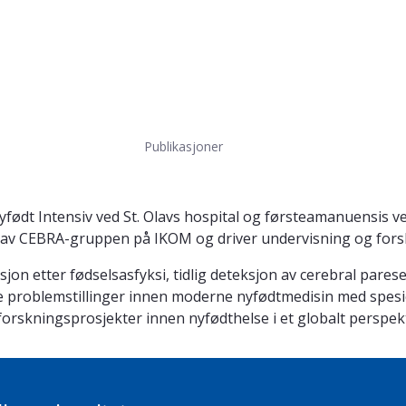
Publikasjoner
å Nyfødt Intensiv ved St. Olavs hospital og førsteamanuensi
el av CEBRA-gruppen på IKOM og driver undervisning og fo
jon etter fødselsasfyksi, tidlig deteksjon av cerebral pares
e problemstillinger innen moderne nyfødtmedisin med spesie
 forskningsprosjekter innen nyfødthelse i et globalt perspek