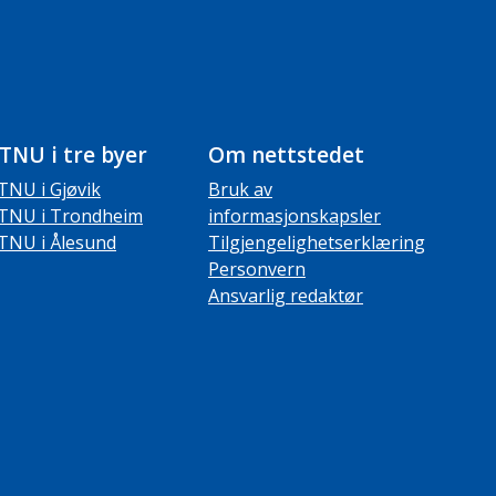
TNU i tre byer
Om nettstedet
TNU i Gjøvik
Bruk av
TNU i Trondheim
informasjonskapsler
TNU i Ålesund
Tilgjengelighetserklæring
Personvern
Ansvarlig redaktør