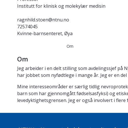
Institutt for klinisk og molekylær medisin
ragnhild.stoen@ntnu.no
72574045
Kvinne-barnsenteret, Øya
Om
Om
Jeg arbeider i en delt stilling som avdelingssjef p
har jobbet som nyfødtlege i mange år. Jeg er en d
Mine interesseområder er særlig tidlig nevroproteks
barn som har gjennomgått fødselsasfyksi) og etisk
levedyktighetsgrensen. Jeg er også involvert i flere