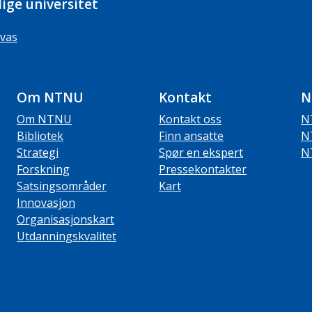
ige universitet
vas
Om NTNU
Kontakt
N
Om NTNU
Kontakt oss
N
Bibliotek
Finn ansatte
N
Strategi
Spør en ekspert
N
Forskning
Pressekontakter
Satsingsområder
Kart
Innovasjon
Organisasjonskart
Utdanningskvalitet
ube