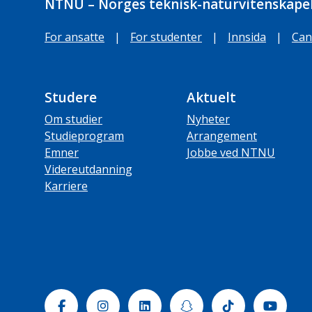
NTNU – Norges teknisk-naturvitenskapel
For ansatte
|
For studenter
|
Innsida
|
Can
Studere
Aktuelt
Om studier
Nyheter
Studieprogram
Arrangement
Emner
Jobbe ved NTNU
Videreutdanning
Karriere
Facebook
Instagram
Linkedin
Snapchat
Tiktok
Yout