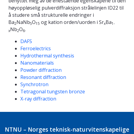
benyttet meg av de enestående egenskapene til den
høyoppløselig pulverdiffraksjon strålelinjen ID22 til
å studere små strukturelle endringer i
Ba
NaNb
O
og kation orden/uorden i Sr
Ba
2
5
15
x
1-
Nb
O
.
x
2
6
Kompetanseord
DAFS
Ferroelectrics
Hydrothermal synthesis
Nanomaterials
Powder diffraction
Resonant diffraction
Synchrotron
Tetragonal tungsten bronze
X-ray diffraction
NTNU – Norges teknisk-naturvitenskapelige