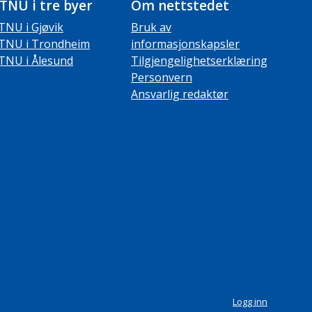
TNU i tre byer
Om nettstedet
TNU i Gjøvik
Bruk av
TNU i Trondheim
informasjonskapsler
TNU i Ålesund
Tilgjengelighetserklæring
Personvern
Ansvarlig redaktør
Logg inn