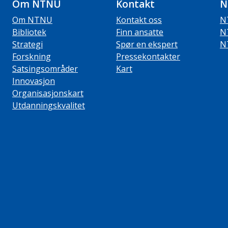
Om NTNU
Kontakt
N
Om NTNU
Kontakt oss
N
Bibliotek
Finn ansatte
N
Strategi
Spør en ekspert
N
Forskning
Pressekontakter
Satsingsområder
Kart
Innovasjon
Organisasjonskart
Utdanningskvalitet
ube