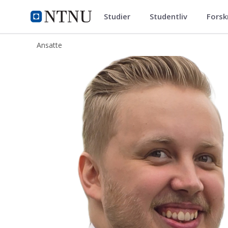
Studier
Studentliv
Forsk
ntnu.no
NTNU Hjemmeside
Ansatte
Odin Iversen