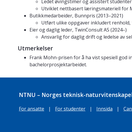
Ledet øvingstimer og assistert studenter i
Utviklet nettbasert læringsmateriell f
Butikkmedarbeider, Bunnpris (2013–2021)
Utført ulike oppgaver inkludert renhold, 
Eier og daglig leder, TwinConsult AS (2024–)
Ansvarlig for daglig drift og ledelse av s
Utmerkelser
Frank Mohn-prisen for å ha vist spesiell god in
bachelorprosjektarbeidet.
NTNU – Norges teknisk-naturvitenskapel
For ansatte
|
For studenter
|
Innsida
|
Can