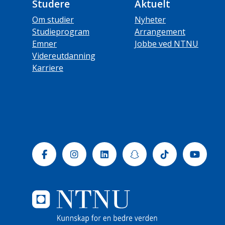
Studere
Aktuelt
Om studier
Nyheter
Studieprogram
Arrangement
Emner
Jobbe ved NTNU
Videreutdanning
Karriere
Facebook
Instagram
Linkedin
Snapchat
Tiktok
Yout