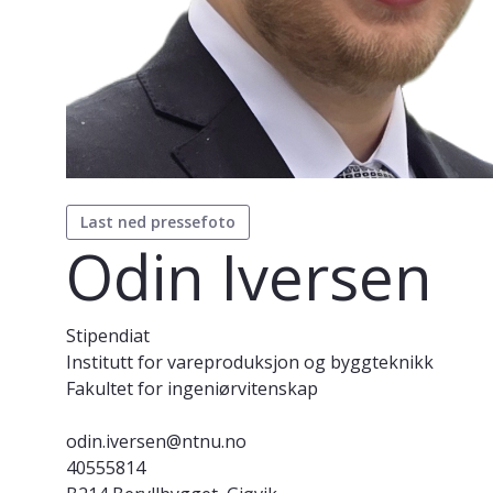
Last ned pressefoto
Odin Iversen
Stipendiat
Institutt for vareproduksjon og byggteknikk
Fakultet for ingeniørvitenskap
odin.iversen@ntnu.no
40555814