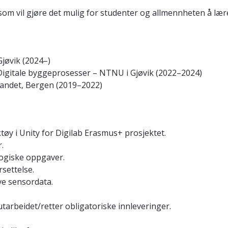
 som vil gjøre det mulig for studenter og allmennheten å læ
Gjøvik (2024–)
: Digitale byggeprosesser – NTNU i Gjøvik (2022–2024)
landet, Bergen (2019–2022)
ktøy i Unity for Digilab Erasmus+ prosjektet.
.
ogiske oppgaver.
settelse.
ive sensordata.
rbeidet/retter obligatoriske innleveringer.