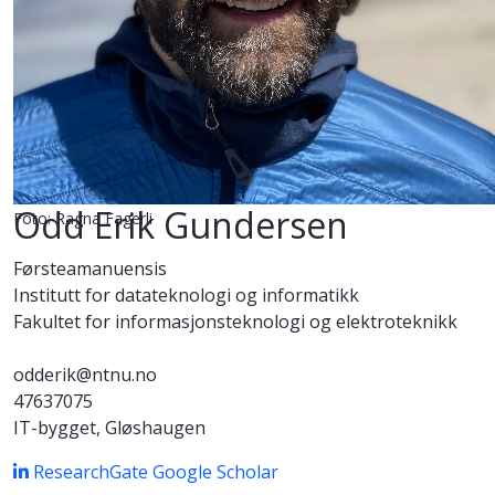
Odd Erik Gundersen
Foto: Ragna Fagerli
Førsteamanuensis
Institutt for datateknologi og informatikk
Fakultet for informasjonsteknologi og elektroteknikk
odderik@ntnu.no
47637075
IT-bygget, Gløshaugen
ResearchGate
Google Scholar