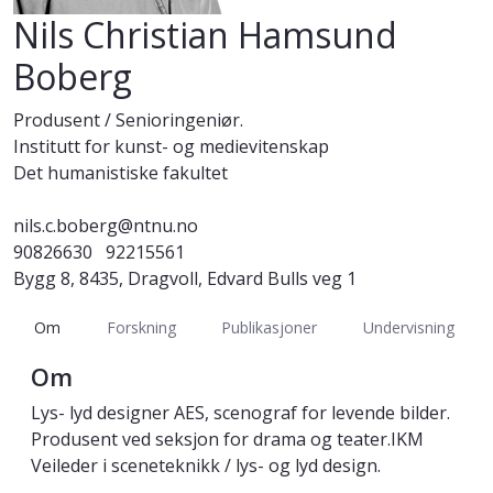
Nils Christian Hamsund
Boberg
Produsent / Senioringeniør.
Institutt for kunst- og medievitenskap
Det humanistiske fakultet
nils.c.boberg@ntnu.no
90826630
92215561
Bygg 8, 8435, Dragvoll, Edvard Bulls veg 1
Om
Forskning
Publikasjoner
Undervisning
Om
Lys- lyd designer AES, scenograf for levende bilder.
Produsent ved seksjon for drama og teater.IKM
Veileder i sceneteknikk / lys- og lyd design.