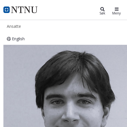
ntnu.no
NTNU Hjemmeside
Søk
Meny
Ansatte
English
Nathaniel Gallishaw