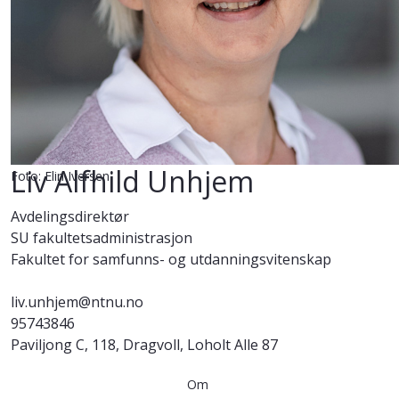
Liv Alfhild Unhjem
Foto: Elin Iversen
Avdelingsdirektør
SU fakultetsadministrasjon
Fakultet for samfunns- og utdanningsvitenskap
liv.unhjem@ntnu.no
95743846
Paviljong C, 118, Dragvoll, Loholt Alle 87
Om