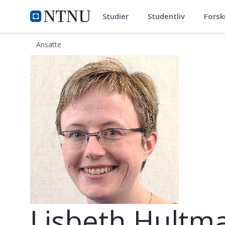
Studier
Studentliv
Forsk
ntnu.no
NTNU Hjemmeside
Ansatte
Lisbeth Hultmann
Lisbeth Hultm