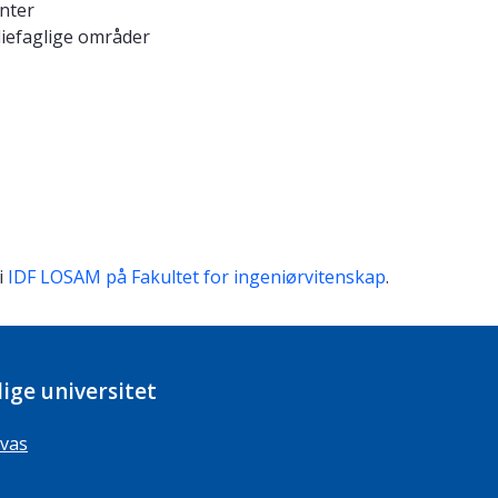
nter
diefaglige områder
i
IDF LOSAM på Fakultet for ingeniørvitenskap
.
ige universitet
vas