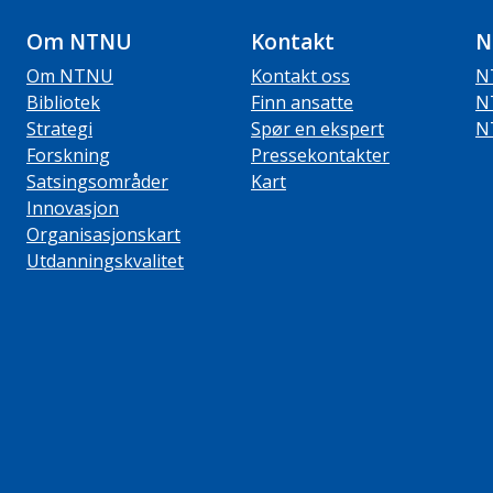
Om NTNU
Kontakt
N
Om NTNU
Kontakt oss
N
Bibliotek
Finn ansatte
N
Strategi
Spør en ekspert
N
Forskning
Pressekontakter
Satsingsområder
Kart
Innovasjon
Organisasjonskart
Utdanningskvalitet
ube