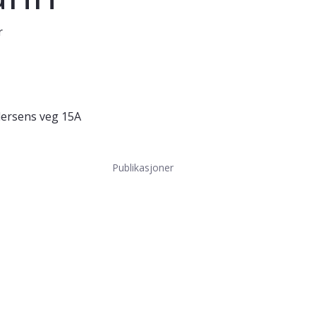
r
ndersens veg 15A
Publikasjoner