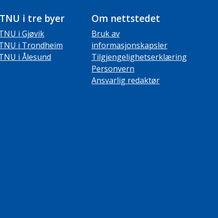
TNU i tre byer
Om nettstedet
TNU i Gjøvik
Bruk av
TNU i Trondheim
informasjonskapsler
TNU i Ålesund
Tilgjengelighetserklæring
Personvern
Ansvarlig redaktør