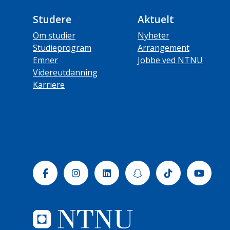
Studere
Aktuelt
Om studier
Nyheter
Studieprogram
Arrangement
Emner
Jobbe ved NTNU
Videreutdanning
Karriere
Facebook
Instagram
Linkedin
Snapchat
Tiktok
Yout