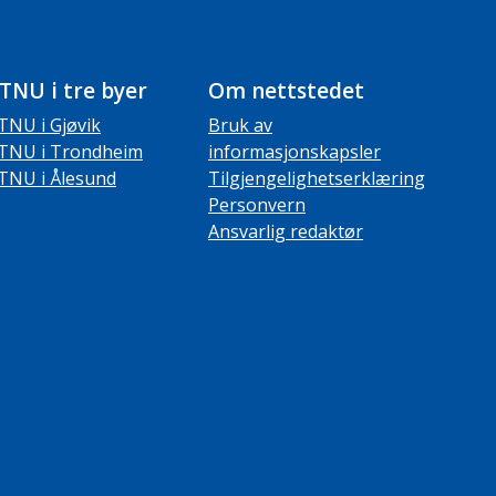
TNU i tre byer
Om nettstedet
TNU i Gjøvik
Bruk av
TNU i Trondheim
informasjonskapsler
TNU i Ålesund
Tilgjengelighetserklæring
Personvern
Ansvarlig redaktør