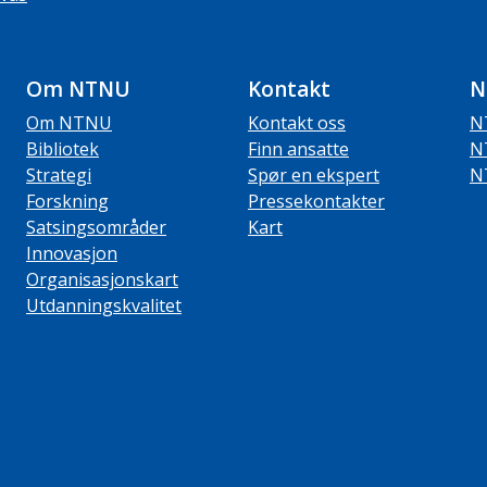
Om NTNU
Kontakt
N
Om NTNU
Kontakt oss
N
Bibliotek
Finn ansatte
N
Strategi
Spør en ekspert
N
Forskning
Pressekontakter
Satsingsområder
Kart
Innovasjon
Organisasjonskart
Utdanningskvalitet
ube