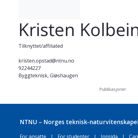
Kristen Kolbei
Tilknyttet/affiliated
kristen.opstad@ntnu.no
92244227
Byggteknisk, Gløshaugen
Publikasjoner
NTNU – Norges teknisk-naturvitenskapel
For ansatte
|
For studenter
|
Innsida
|
Can