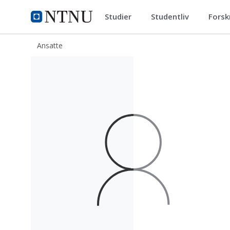
Studier
Studentliv
Forsk
ntnu.no
NTNU Hjemmeside
Ansatte
Kristen Kolbein Opstad