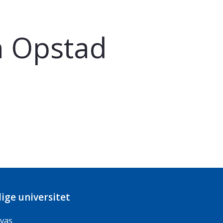
n Opstad
ige universitet
vas