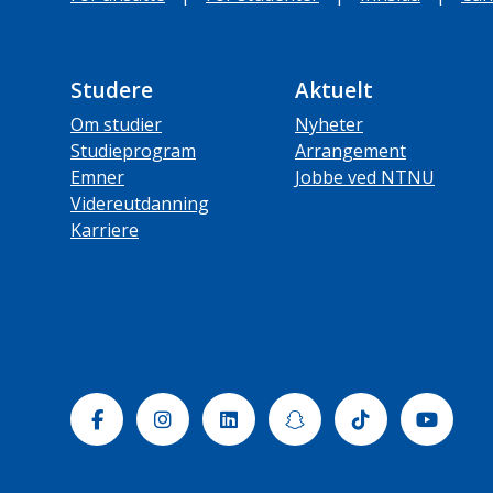
Studere
Aktuelt
Om studier
Nyheter
Studieprogram
Arrangement
Emner
Jobbe ved NTNU
Videreutdanning
Karriere
Facebook
Instagram
Linkedin
Snapchat
Tiktok
Yout