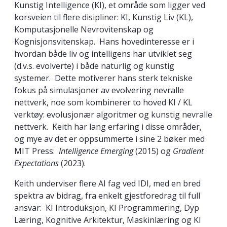
Kunstig Intelligence (KI), et område som ligger ved
korsveien til flere disipliner: KI, Kunstig Liv (KL),
Komputasjonelle Nevrovitenskap og
Kognisjonsvitenskap. Hans hovedinteresse er i
hvordan både liv og intelligens har utviklet seg
(d.v.s. evolverte) i både naturlig og kunstig
systemer. Dette motiverer hans sterk tekniske
fokus på simulasjoner av evolvering nevralle
nettverk, noe som kombinerer to hoved KI / KL
verktøy: evolusjonær algoritmer og kunstig nevralle
nettverk. Keith har lang erfaring i disse områder,
og mye av det er oppsummerte i sine 2 bøker med
MIT Press:
Intelligence Emerging
(2015) og
Gradient
Expectations
(2023).
Keith underviser flere AI fag ved IDI, med en bred
spektra av bidrag, fra enkelt gjestforedrag til full
ansvar: KI Introduksjon, KI Programmering, Dyp
Læring, Kognitive Arkitektur, Maskinlæring og KI