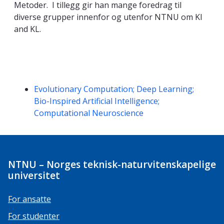
Metoder. I tillegg gir han mange foredrag til
diverse grupper innenfor og utenfor NTNU om KI
and KL.
Kompetanseord
Evolutionary Computation; Deep Learning;
Bio-Inspired Artificial Intelligence;
Computational Neuroscience
NTNU – Norges teknisk-naturvitenskapelige
universitet
For ansatte
For studenter