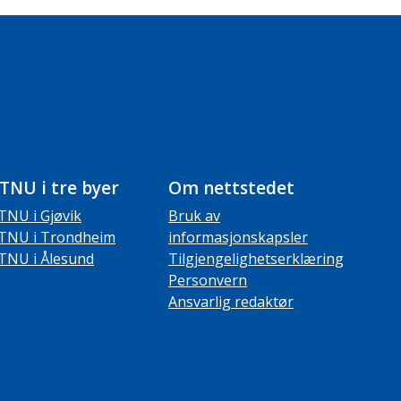
TNU i tre byer
Om nettstedet
TNU i Gjøvik
Bruk av
TNU i Trondheim
informasjonskapsler
TNU i Ålesund
Tilgjengelighetserklæring
Personvern
Ansvarlig redaktør