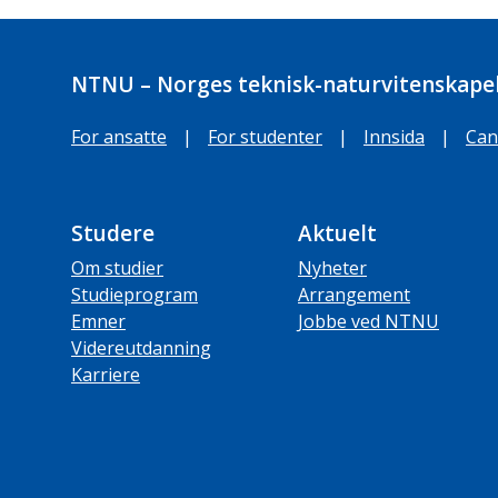
NTNU – Norges teknisk-naturvitenskapel
For ansatte
|
For studenter
|
Innsida
|
Can
Studere
Aktuelt
Om studier
Nyheter
Studieprogram
Arrangement
Emner
Jobbe ved NTNU
Videreutdanning
Karriere