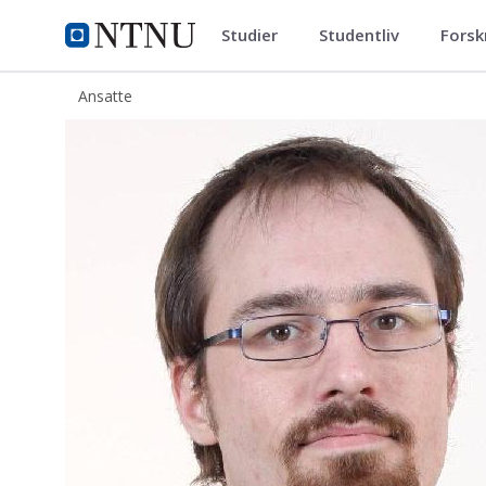
Studier
Studentliv
Forsk
ntnu.no
NTNU Hjemmeside
Ansatte
Jon Langseth