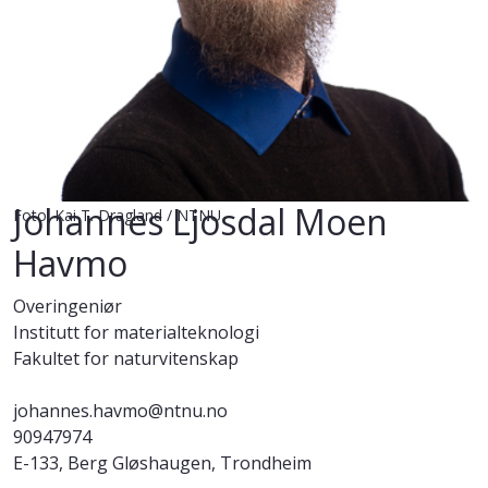
Johannes Ljosdal Moen
Foto: Kai T. Dragland / NTNU
Havmo
Overingeniør
Institutt for materialteknologi
Fakultet for naturvitenskap
johannes.havmo@ntnu.no
90947974
E-133, Berg Gløshaugen, Trondheim