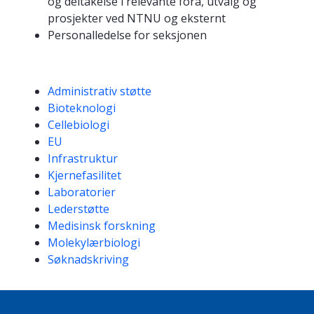
og deltakelse i relevante fora, utvalg og
prosjekter ved NTNU og eksternt
Personalledelse for seksjonen
Kompetanseord
Administrativ støtte
Bioteknologi
Cellebiologi
EU
Infrastruktur
Kjernefasilitet
Laboratorier
Lederstøtte
Medisinsk forskning
Molekylærbiologi
Søknadskriving