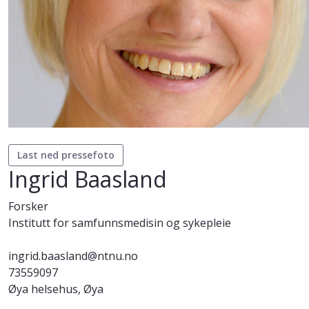
Last ned pressefoto
Ingrid Baasland
Forsker
Institutt for samfunnsmedisin og sykepleie
ingrid.baasland@ntnu.no
73559097
Øya helsehus, Øya