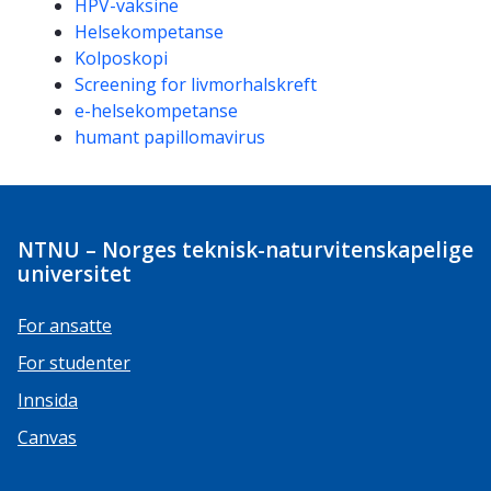
HPV-vaksine
Helsekompetanse
Kolposkopi
Screening for livmorhalskreft
e-helsekompetanse
humant papillomavirus
NTNU – Norges teknisk-naturvitenskapelige
universitet
For ansatte
For studenter
Innsida
Canvas