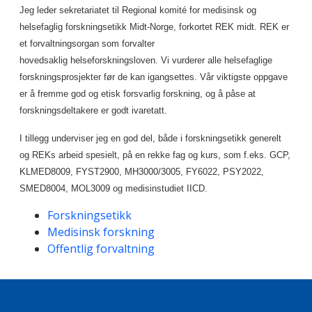
Jeg leder sekretariatet til Regional komité for medisinsk og
helsefaglig forskningsetikk Midt-Norge, forkortet REK midt. REK er
et forvaltningsorgan som forvalter
hovedsaklig helseforskningsloven. Vi vurderer alle helsefaglige
forskningsprosjekter før de kan igangsettes. Vår viktigste oppgave
er å fremme god og etisk forsvarlig forskning, og å påse at
forskningsdeltakere er godt ivaretatt.
I tillegg underviser jeg en god del, både i forskningsetikk generelt
og REKs arbeid spesielt, på en rekke fag og kurs, som f.eks. GCP,
KLMED8009, FYST2900, MH3000/3005, FY6022, PSY2022,
SMED8004, MOL3009 og medisinstudiet IICD.
Kompetanseord
Forskningsetikk
Medisinsk forskning
Offentlig forvaltning