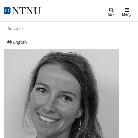
ntnu.no
NTNU Hjemmeside
Søk
Meny
Ansatte
English
Hilde Eikemo