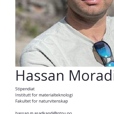
Hassan Moradi
Stipendiat
Institutt for materialteknologi
Fakultet for naturvitenskap
hassan.m.asadkandi@ntnu.no