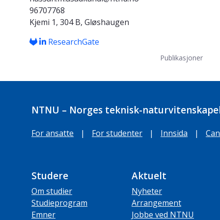
96707768
Kjemi 1, 304 B, Gløshaugen
ResearchGate
Publikasjoner
NTNU – Norges teknisk-naturvitenskapel
For ansatte
|
For studenter
|
Innsida
|
Can
Studere
Aktuelt
Om studier
Nyheter
Studieprogram
Arrangement
Emner
Jobbe ved NTNU