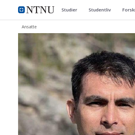
Studier
Studentliv
Forsk
ntnu.no
NTNU Hjemmeside
Ansatte
Hassan Moradi Asadkandi