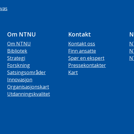
vas
Om NTNU
Kontakt
N
Om NTNU
Kontakt oss
N
Bibliotek
Finn ansatte
N
Strategi
Spør en ekspert
N
Forskning
Pressekontakter
Satsingsområder
Kart
Innovasjon
Organisasjonskart
Utdanningskvalitet
ube