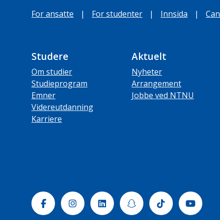
For ansatte
|
For studenter
|
Innsida
|
Can
Studere
Aktuelt
Om studier
Nyheter
Studieprogram
Arrangement
Emner
Jobbe ved NTNU
Videreutdanning
Karriere
Facebook
Instagram
Linkedin
Snapchat
Tiktok
Yout