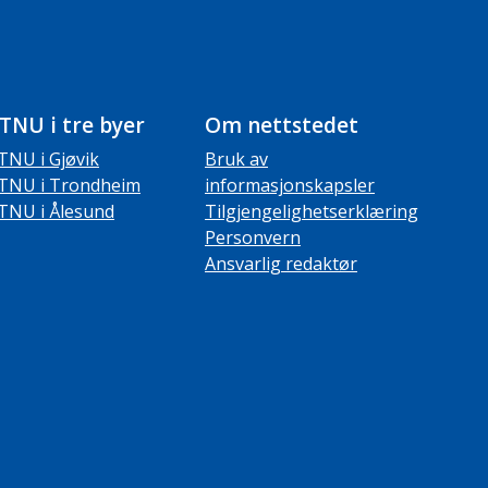
TNU i tre byer
Om nettstedet
TNU i Gjøvik
Bruk av
TNU i Trondheim
informasjonskapsler
TNU i Ålesund
Tilgjengelighetserklæring
Personvern
Ansvarlig redaktør