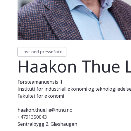
Last ned pressefoto
Haakon Thue L
Førsteamanuensis II
Institutt for industriell økonomi og teknologiledels
Fakultet for økonomi
haakon.thue.lie@ntnu.no
+4791350043
Sentralbygg 2, Gløshaugen