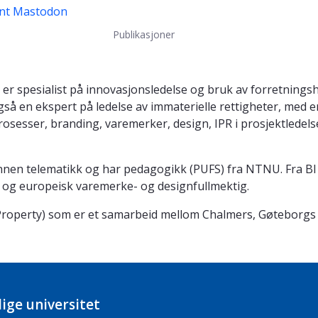
nt
Mastodon
Publikasjoner
g er spesialist på innovasjonsledelse og bruk av forretning
å en ekspert på ledelse av immaterielle rettigheter, med er
osesser, branding, varemerker, design, IPR i prosjektledels
ør innen telematikk og har pedagogikk (PUFS) fra NTNU. Fra BI
 og europeisk varemerke- og designfullmektig.
al Property) som er et samarbeid mellom Chalmers, Gøteborgs
ige universitet