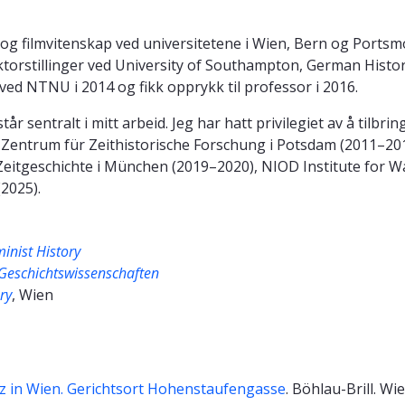
 og filmvitenskap ved universitetene i Wien, Bern og Portsmo
oktorstillinger ved University of Southampton, German Histor
ed NTNU i 2014 og fikk opprykk til professor i 2016.
r sentralt i mitt arbeid. Jeg har hatt privilegiet av å tilbr
t Zentrum für Zeithistorische Forschung i Potsdam (2011–201
 Zeitgeschichte i München (2019–2020), NIOD Institute for 
(2025).
inist History
r Geschichtswissenschaften
ry
, Wien
iz in Wien. Gerichtsort Hohenstaufengasse
. Böhlau-Brill. Wi