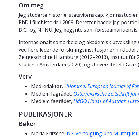
Om meg
Jeg studerte historie, statsvitenskap, kjønnsstudier
PhD i filmhistorie i 2009. Deretter hadde jeg postd
D.C., og NTNU. Jeg begynte som førsteamanuensis v
Internasjonalt samarbeid og akademisk utveksling stå
ved flere ledende forskningsinstitusjoner, inkluder
Zeitgeschichte i Hamburg (2012–2013), Institut für
Studies i Amsterdam (2020), og Universitetet i Graz 
Verv
Medredaktør,
L'Homme. European Journal of Fem
Medlem fagrådet,
Österreichische Zeitschrift fü
Medlem fagrådet,
HdGÖ House of Austrian Histo
PUBLIKASJONER
Bøker
Maria Fritsche,
NS-Verfolgung und Militärjust