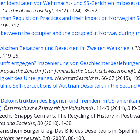
er Identitäten vor Wehrmacht- und SS-Gerichten im besetz
e Geschichtswissenschaft,
35/2 (2024), 35-52.
man Requisition Practices and their impact on Norwegian So
, 199-217.
s between the occupier and the occupied in Norway during 
wischen Besatzern und Besetzten im Zweiten Weltkrieg
.
L'H
, 119-25.
kunft entgegen? Inszenierung von Geschlechterbeziehungen
opäische Zeitschrift für feministische Geschichtswissenschaft
, 
igkeit des Untergangs.
WerkstattGeschichte
, 66-67 (2015), 18
uline Self-perceptions of Austrian Deserters in the Second
. Dekonstruktion des Eigenen und Fremden im US-amerikani
)
.
Österreichische Zeitschrift für Volkskunde
, 114/3 (2011), 349-
Czechs. Snappy Germans. The Recycling of History in Post-w
es and Societies
, 30 (2010), 1-38.
ikanischem Bürgerkrieg. Das Bild des Deserteurs im Spielf
chichte der Neuzeit
, 2/8 (2008), 88-108.