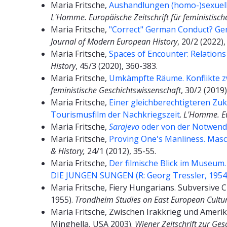
Maria Fritsche,
Aushandlungen (homo-)sexuell
L'Homme. Europäische Zeitschrift für feministisch
Maria Fritsche,
"Correct" German Conduct? Ger
Journal of Modern European History
, 20/2 (2022)
Maria Fritsche,
Spaces of Encounter: Relation
History
, 45/3 (2020), 360-383.
Maria Fritsche,
Umkämpfte Räume. Konflikte z
feministische Geschichtswissenschaft
, 30/2 (2019)
Maria Fritsche,
Einer gleichberechtigteren Zu
Tourismusfilm der Nachkriegszeit
.
L'Homme. Eur
Maria Fritsche,
Sarajevo
oder von der Notwend
Maria Fritsche,
Proving One's Manliness. Masc
& History,
24/1 (2012), 35-55.
Maria Fritsche,
Der filmische Blick im Museum
DIE JUNGEN SUNGEN (R: Georg Tressler, 1954
Maria Fritsche, Fiery Hungarians. Subversive 
1955).
Trondheim Studies on East European Cultur
Maria Fritsche, Zwischen Irakkrieg und Amer
Minghella, USA 2003).
Wiener Zeitschrift zur Ges