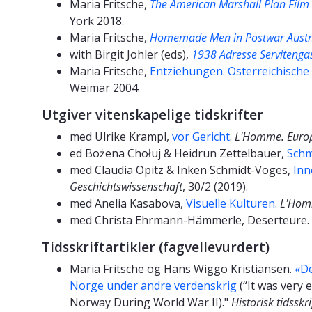
Maria Fritsche,
The American Marshall Plan Film
York 2018.
Maria Fritsche,
Homemade Men in Postwar Austri
with Birgit Johler (eds),
1938 Adresse Servitenga
Maria Fritsche,
Entziehungen. Österreichische
Weimar 2004.
Utgiver vitenskapelige tidskrifter
med Ulrike Krampl,
vor Gericht
.
L'Homme. Europä
ed Bożena Chołuj & Heidrun Zettelbauer,
Sch
med Claudia Opitz & Inken Schmidt-Voges,
Inn
Geschichtswissenschaft
, 30/2 (2019).
med Anelia Kasabova,
Visuelle Kulturen
.
L'Homm
med Christa Ehrmann-Hämmerle, Deserteure.
Tidsskriftartikler (fagvellevurdert)
Maria Fritsche og Hans Wiggo Kristiansen.
«De
Norge under andre verdenskrig
(“It was very
Norway During World War II)."
Historisk tidsskri