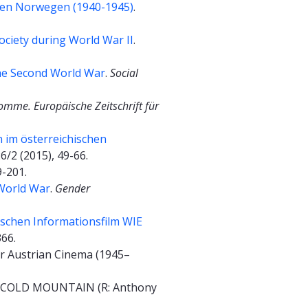
ten Norwegen (1940-1945)
.
ciety during World War II
.
the Second World War
.
Social
omme. Europäische Zeitschrift für
 im österreichischen
26/2 (2015), 49-66.
9-201.
 World War
.
Gender
schen Informationsfilm WIE
366.
ar Austrian Cinema (1945–
ilm COLD MOUNTAIN (R: Anthony