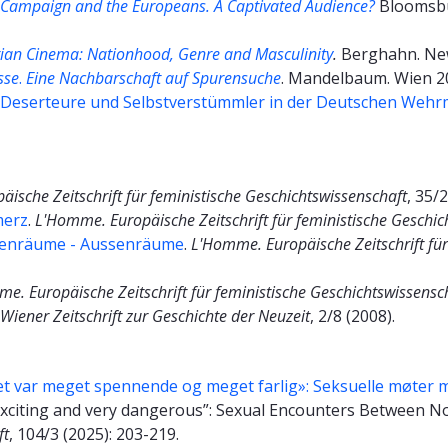
 Campaign and the Europeans. A Captivated Audience?
Bloomsbu
an Cinema: Nationhood, Genre and Masculinity
.
Berghahn. New
sse
.
Eine Nachbarschaft auf Spurensuche
. Mandelbaum. Wien 2
 Deserteure und Selbstverstümmler in der Deutschen Wehr
ische Zeitschrift für feministische Geschichtswissenschaft
, 35/2
merz
.
L'Homme. Europäische Zeitschrift für feministische Geschic
enräume - Aussenräume
.
L'Homme. Europäische Zeitschrift für
e. Europäische Zeitschrift für feministische Geschichtswissensc
Wiener Zeitschrift zur Geschichte der Neuzeit
, 2/8 (2008).
t var meget spennende og meget farlig»: Seksuelle møter 
 exciting and very dangerous”: Sexual Encounters Between
ft
, 104/3 (2025): 203-219.