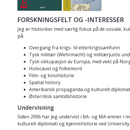
FORSKNINGSFELT OG -INTERESSER
Jeg er historiker med særlig fokus på de sosiale, k
på:
Overgang fra krigs- til etterkrigssamfunn
Tysk militær (Wehrmacht) og militærjustis un
Tysk okkupasjon av Europa, med vekt på Nor
Holocaust og folkemord
Film- og kinohistorie
Spatial history
Amerikansk propaganda og kulturelt diplomat
Østerriksk samtidshistorie
Undervisning
Siden 2006 har jeg undervist i BA- og MA-emner i mo
kulturelt diplomati og kjønnshistorie ved Universit