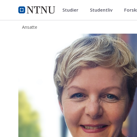
Studier
Studentliv
Forsk
ntnu.no
NTNU Hjemmeside
Ansatte
Maria Fritsche