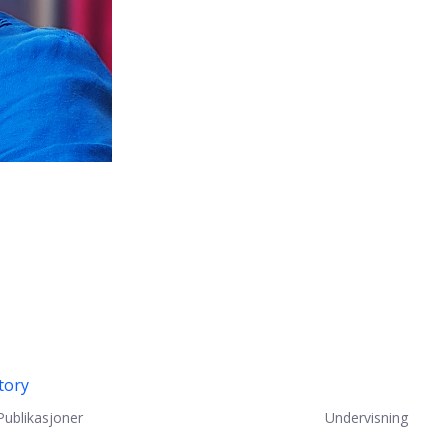
tory
Publikasjoner
Undervisning