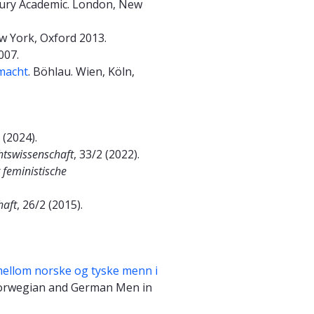
ry Academic. London, New
 York, Oxford 2013.
007.
macht
. Böhlau. Wien, Köln,
 (2024).
htswissenschaft
, 33/2 (2022).
 feministische
haft
, 26/2 (2015).
mellom norske og tyske menn i
 Norwegian and German Men in