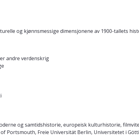
ulturelle og kjønnsmessige dimensjonene av 1900-tallets hist
der andre verdenskrig
ge
i
derne og samtidshistorie, europeisk kulturhistorie, filmvite
y of Portsmouth, Freie Universität Berlin, Universitetet i G