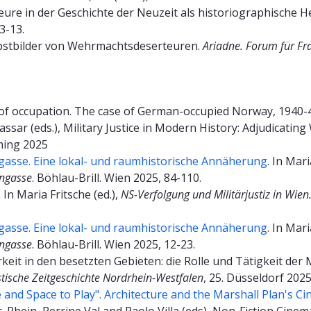
eure in der Geschichte der Neuzeit als historiographische
 3-13.
lbstbilder von Wehrmachtsdeserteuren.
Ariadne. Forum für Fr
s of occupation. The case of German-occupied Norway, 1940-4
sar (eds.), Military Justice in Modern History: Adjudicating
oming 2025
asse. Eine lokal- und raumhistorische Annäherung
. In Mari
engasse
. Böhlau-Brill. Wien 2025, 84-110.
. In Maria Fritsche (ed.),
NS-Verfolgung und Militärjustiz in Wie
asse. Eine lokal- und raumhistorische Annäherung
. In Mari
engasse
. Böhlau-Brill. Wien 2025, 12-23.
keit in den besetzten Gebieten: die Rolle und Tätigkeit der M
stische Zeitgeschichte Nordrhein-Westfalen
, 25. Düsseldorf 2025
and Space to Play". Architecture and the Marshall Plan's Ci