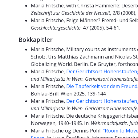
Maria Fritsche, with Christa Hämmerle: Desert
Zeitschrift zur Geschichte der Neuzeit
, 2/8 (2008),
Maria Fritsche, Feige Männer? Fremd- und Se
Geschlechtergeschichte
, 47 (2005), 54-61.
Bokkapitler
Maria Fritsche, Military courts as instrument
Schölz, Urs Matthias Zachmann and Nicolas Stas
Globalizing World. Berlin. De Gruyter, forthc
Maria Fritsche,
Der Gerichtsort Hohenstaufeng
und Militärjustiz in Wien. Gerichtsort Hohenstauf
Maria Fritsche,
Die Tapferkeit vor dem Freund
Böhlau-Brill. Wien 2025, 139-144.
Maria Fritsche,
Der Gerichtsort Hohenstaufeng
und Militärjustiz in Wien. Gerichtsort Hohenstauf
Maria Fritsche, Die deutsche Kriegsgerichtsbar
Norwegen, 1940-1945. In:
Wehrmachtjustiz. Juri
Maria Fritsche og Dennis Pohl,
"Room to Move 