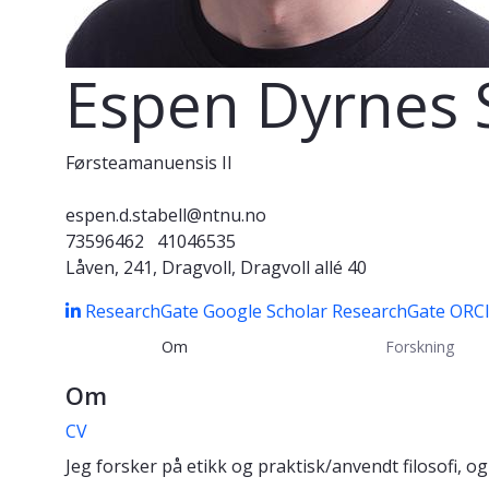
Espen Dyrnes S
Førsteamanuensis II
espen.d.stabell@ntnu.no
73596462
41046535
Låven, 241, Dragvoll, Dragvoll allé 40
ResearchGate
Google Scholar
ResearchGate
ORC
Om
Forskning
Om
CV
Jeg forsker på etikk og praktisk/anvendt filosofi, og 