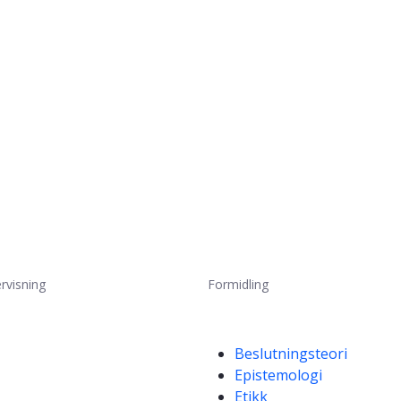
rvisning
Formidling
Kompetanseord
Beslutningsteori
Epistemologi
Etikk