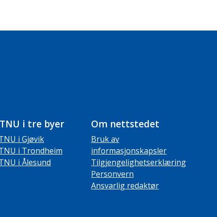
TNU i tre byer
Om nettstedet
TNU i Gjøvik
Bruk av
TNU i Trondheim
informasjonskapsler
TNU i Ålesund
Tilgjengelighetserklæring
Personvern
Ansvarlig redaktør