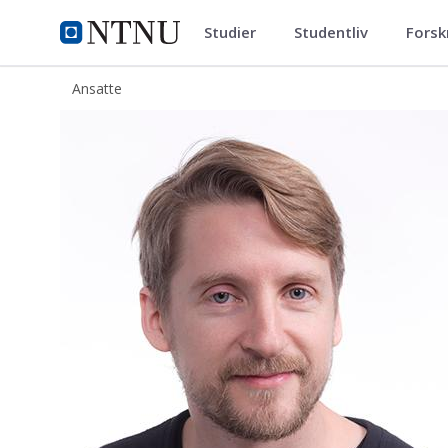
Studier
Studentliv
Forsk
ntnu.no
NTNU Hjemmeside
Ansatte
Espen Dyrnes Stabell