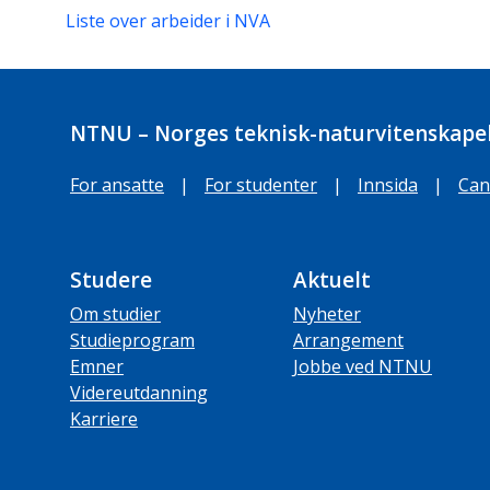
Liste over arbeider i NVA
NTNU – Norges teknisk-naturvitenskapel
For ansatte
|
For studenter
|
Innsida
|
Can
Studere
Aktuelt
Om studier
Nyheter
Studieprogram
Arrangement
Emner
Jobbe ved NTNU
Videreutdanning
Karriere