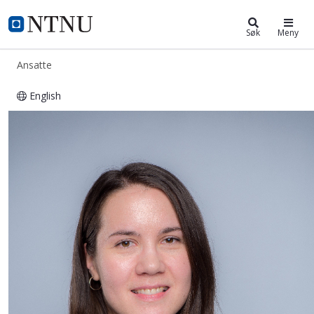
ntnu.no
NTNU Hjemmeside
Søk
Meny
Ansatte
English
Eline Hovstad Raphaug