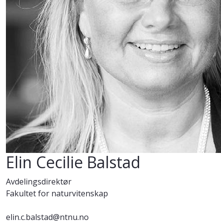
Elin Cecilie Balstad
Avdelingsdirektør
Fakultet for naturvitenskap
elin.c.balstad@ntnu.no