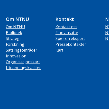
Om NTNU
Kontakt
N
Om NTNU
Kontakt oss
N
Bibliotek
Finn ansatte
N
Strategi
Spør en ekspert
N
Forskning
Pressekontakter
Satsingsområder
Kart
Innovasjon
Organisasjonskart
Utdanningskvalitet
ube