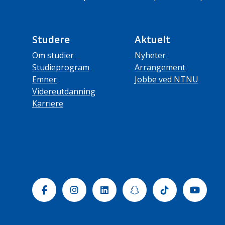
Studere
Aktuelt
Om studier
Nyheter
Studieprogram
Arrangement
Emner
Jobbe ved NTNU
Videreutdanning
Karriere
Facebook
Instagram
Linkedin
Snapchat
Tiktok
Yout