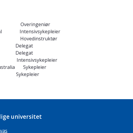
NTNU Overingeniør
spital Intensivsykepleier
enter Hovedinstruktør
 Delegat
d Delegat
 Intensivsykepleier
Australia Sykepleier
, Sykepleier
ige universitet
vas