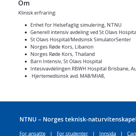
Om
Klinisk erfraring:
Enhet for Helsefaglig simulering, 
Generell intensiv avdeling ved St Olavs Ho
St Olavs Hospital/Medsinsk SimulatorS
Norges Røde Kors, Libanon
Norges Røde Kors, Thailan
Barn Intensiv, St Olavs Hospital
Intesivavdelingen RBWH Hospital Brisbane, 
Hjertemedisinsk avd. MA8/MIA8
NTNU – Norges teknisk-naturvitenskapel
For ansatte
|
For studenter
|
Innsida
|
Can