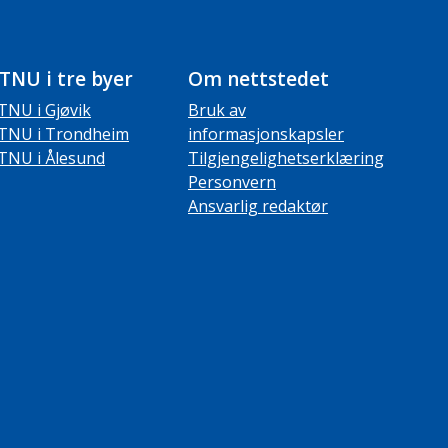
TNU i tre byer
Om nettstedet
TNU i Gjøvik
Bruk av
TNU i Trondheim
informasjonskapsler
TNU i Ålesund
Tilgjengelighetserklæring
Personvern
Ansvarlig redaktør