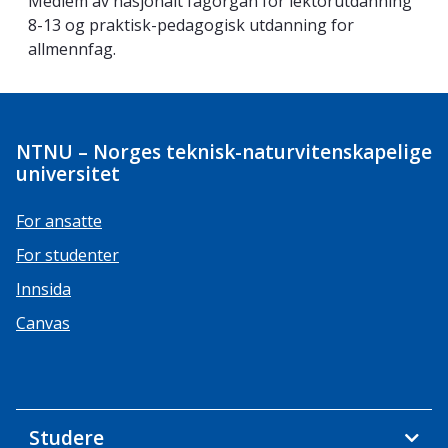
Medlem av nasjonalt fagorgan for lektorutdanning
8-13 og praktisk-pedagogisk utdanning for
allmennfag.
NTNU – Norges teknisk-naturvitenskapelige
universitet
For ansatte
For studenter
Innsida
Canvas
Studere