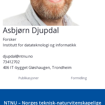
Asbjørn Djupdal
Forsker
Institutt for datateknologi og informatikk
djupdal@ntnu.no
73412702
406 IT-bygget Gløshaugen, Trondheim
Publikasjoner
Formidling
NTNU – Norges teknisk-naturvitenskapelige