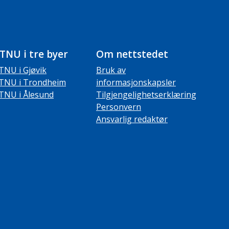
TNU i tre byer
Om nettstedet
TNU i Gjøvik
Bruk av
TNU i Trondheim
informasjonskapsler
TNU i Ålesund
Tilgjengelighetserklæring
Personvern
Ansvarlig redaktør