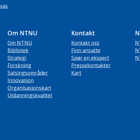
vas
Om NTNU
Kontakt
N
Om NTNU
Kontakt oss
N
Bibliotek
Finn ansatte
N
Strategi
Spør en ekspert
N
Forskning
Pressekontakter
Satsingsområder
Kart
Innovasjon
Organisasjonskart
Utdanningskvalitet
ube