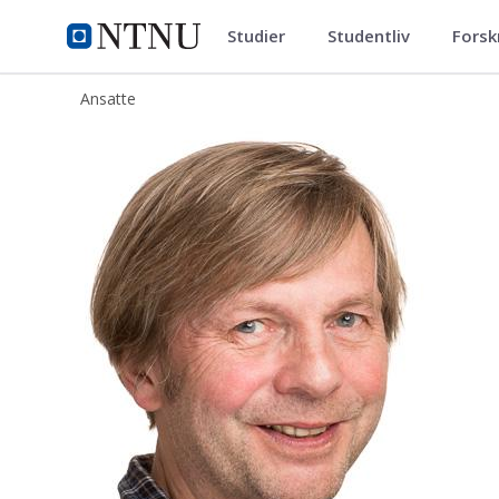
Studier
Studentliv
Forsk
ntnu.no
NTNU Hjemmeside
Ansatte
Dag Wessel-Berg