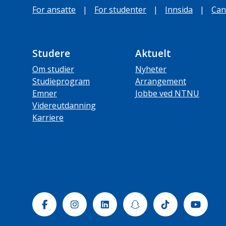
For ansatte
|
For studenter
|
Innsida
|
Can
Studere
Aktuelt
Om studier
Nyheter
Studieprogram
Arrangement
Emner
Jobbe ved NTNU
Videreutdanning
Karriere
Facebook
Instagram
Linkedin
Snapchat
Tiktok
Yout