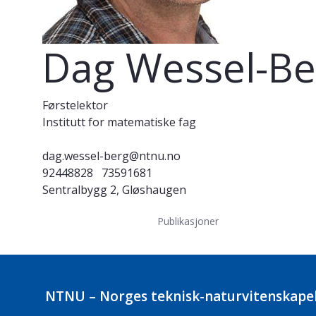
Dag Wessel-Be
Førstelektor
Institutt for matematiske fag
dag.wessel-berg@ntnu.no
92448828
73591681
Sentralbygg 2, Gløshaugen
Publikasjoner
NTNU – Norges teknisk-naturvitenskapel