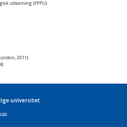
ogisk utdanning (FPPU)
(London, 2011)
4)
ige universitet
vas