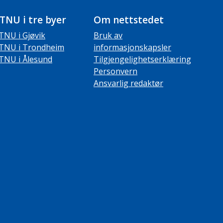
TNU i tre byer
Om nettstedet
TNU i Gjøvik
Bruk av
TNU i Trondheim
informasjonskapsler
TNU i Ålesund
Tilgjengelighetserklæring
Personvern
Ansvarlig redaktør