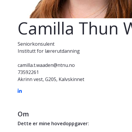
Camilla Thun
Seniorkonsulent
Institutt for lærerutdanning
camilla.t.waaden@ntnu.no
73592261
Akrinn vest, G205, Kalvskinnet
Om
Dette er mine hovedoppgaver: