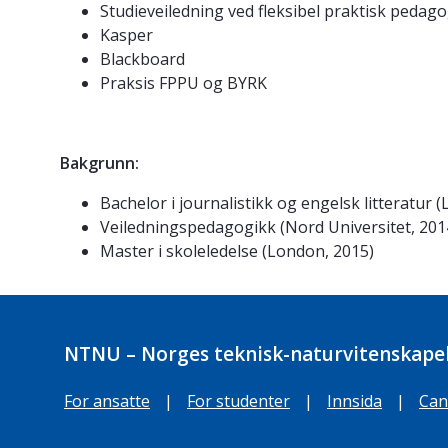
Studieveiledning ved fleksibel praktisk pedag
Kasper
Blackboard
Praksis FPPU og BYRK
Bakgrunn:
Bachelor i journalistikk og engelsk litteratur 
Veiledningspedagogikk (Nord Universitet, 201
Master i skoleledelse (London, 2015)
NTNU – Norges teknisk-naturvitenskapel
For ansatte
|
For studenter
|
Innsida
|
Can