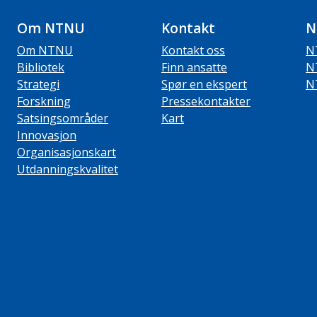
Om NTNU
Kontakt
N
Om NTNU
Kontakt oss
N
Bibliotek
Finn ansatte
N
Strategi
Spør en ekspert
N
Forskning
Pressekontakter
Satsingsområder
Kart
Innovasjon
Organisasjonskart
Utdanningskvalitet
ube