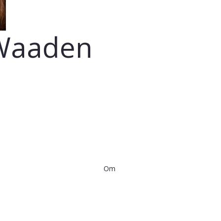
 Waaden
Om