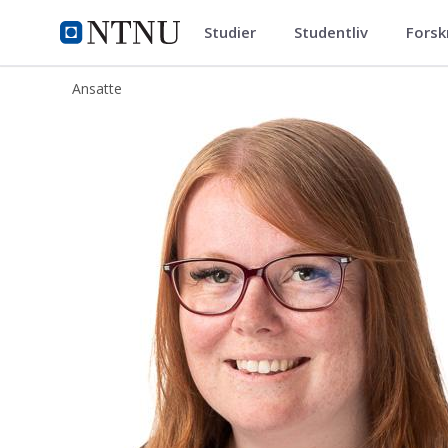
Studier
Studentliv
Forsk
ntnu.no
NTNU Hjemmeside
Ansatte
Camilla Thun Waaden