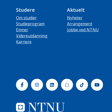
Studere
Aktuelt
Om studier
Nyheter
Studieprogram
Arrangement
Emner
Jobbe ved NTNU
Videreutdanning
Karriere
Facebook
Instagram
Linkedin
Snapchat
Tiktok
Yout