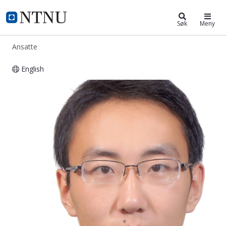
ntnu.no
NTNU Hjemmeside
Søk
Meny
Ansatte
English
Bozhao Joe Liu