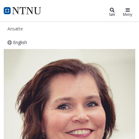
ntnu.no
NTNU Hjemmeside
Søk
Meny
Ansatte
English
Åse Kjersti Wanvik Venås