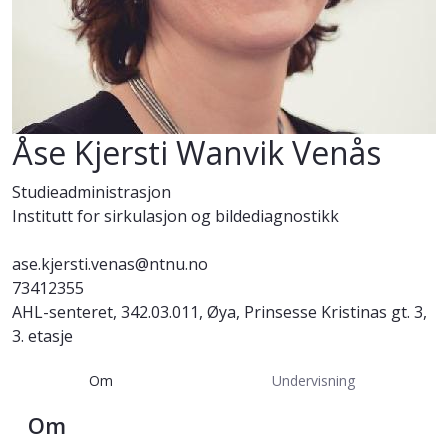
Åse Kjersti Wanvik Venås
Studieadministrasjon
Institutt for sirkulasjon og bildediagnostikk
ase.kjersti.venas@ntnu.no
73412355
AHL-senteret, 342.03.011, Øya, Prinsesse Kristinas gt. 3,
3. etasje
Om
Undervisning
Om