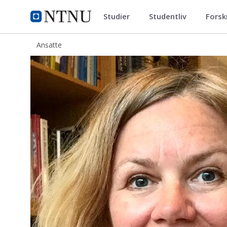
Studier
Studentliv
Forsk
ntnu.no
NTNU Hjemmeside
Ansatte
Anja Katrine Angelsen