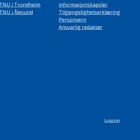
TNU i Trondheim
informasjonskapsler
TNU i Ålesund
Tilgjengelighetserklæring
Personvern
Ansvarlig redaktør
Logg inn