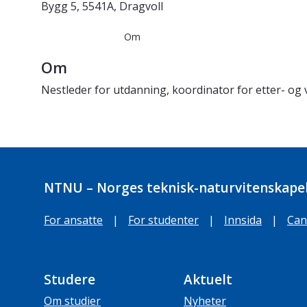
Bygg 5, 5541A, Dragvoll
Om
Om
Nestleder for utdanning, koordinator for etter- og v
NTNU – Norges teknisk-naturvitenskapel
For ansatte
|
For studenter
|
Innsida
|
Can
Studere
Aktuelt
Om studier
Nyheter