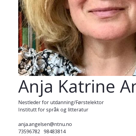
Anja Katrine A
Nestleder for utdanning/Førstelektor
Institutt for språk og litteratur
anja.angelsen@ntnu.no
73596782
98483814