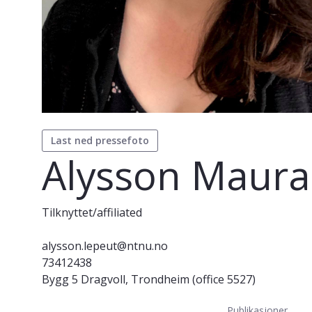
Last ned pressefoto
Alysson Maura
Tilknyttet/affiliated
alysson.lepeut@ntnu.no
73412438
Bygg 5 Dragvoll, Trondheim (office 5527)
Publikasjoner