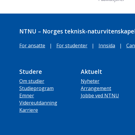
NTNU – Norges teknisk-naturvitenskapel
For ansatte
|
For studenter
|
Innsida
|
Can
Studere
Aktuelt
Om studier
Nyheter
Studieprogram
Arrangement
Emner
Jobbe ved NTNU
Videreutdanning
Karriere