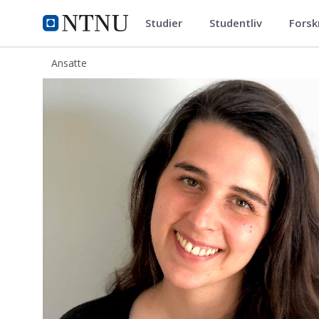
Studier
Studentliv
Forsk
ntnu.no
NTNU Hjemmeside
Ansatte
Alysson Maurane Lepeut