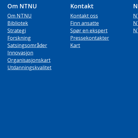
Om NTNU
Kontakt
N
Om NTNU
Kontakt oss
N
Bibliotek
Finn ansatte
N
Strategi
Spør en ekspert
N
Forskning
Pressekontakter
Satsingsområder
Kart
Innovasjon
Organisasjonskart
Utdanningskvalitet
ube