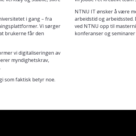
NTNU IT ønsker å være mode
iversitetet i gang – fra
arbeidstid og arbeidssted.
ningsplattformer. Vi sørger
ved NTNU opp til masterniv
 at brukerne får den
konferanser og seminarer
rmer vi digitaliseringen av
serer myndighetskrav,
.
gi som faktisk betyr noe.