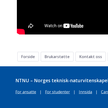
Forside
Brukarstøtte
Kontakt oss
NTNU – Norges teknisk-naturvitenskapel
For ansatte
|
For studenter
|
Innsida
|
Can