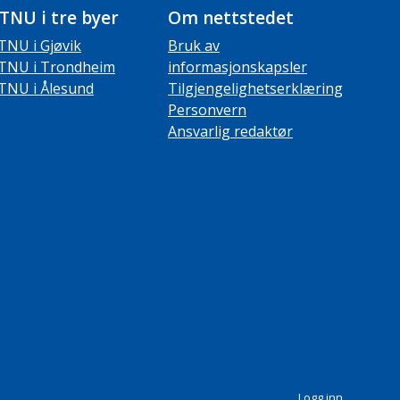
TNU i tre byer
Om nettstedet
TNU i Gjøvik
Bruk av
TNU i Trondheim
informasjonskapsler
TNU i Ålesund
Tilgjengelighetserklæring
Personvern
Ansvarlig redaktør
Logg inn