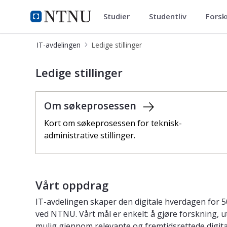
Studier
Studentliv
Forsk
IT-avdelingen
NTNU Hjemmeside
IT-avdelingen
Ledige stillinger
Ledige stillinger
Ledige stillinger
Om søkeprosessen
Kort om søkeprosessen for teknisk-
administrative stillinger.
Vårt oppdrag
IT-avdelingen skaper den digitale hverdagen for 5
ved NTNU. Vårt mål er enkelt: å gjøre forskning, 
mulig gjennom relevante og fremtidsrettede digital