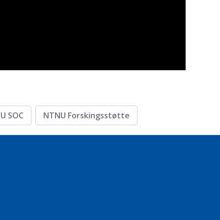
U SOC
NTNU Forskingsstøtte