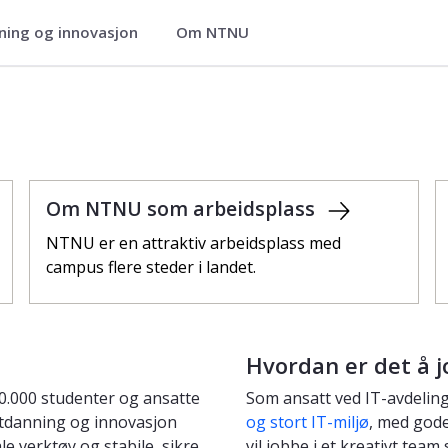
ning og innovasjon
Om NTNU
Om NTNU som arbeidsplass
NTNU er en attraktiv arbeidsplass med
campus flere steder i landet.
Hvordan er det å j
0.000 studenter og ansatte
Som ansatt ved IT-avdeling
utdanning og innovasjon
og stort IT-miljø
, med gode
e verktøy og stabile, sikre
vil jobbe i et kreativt tea