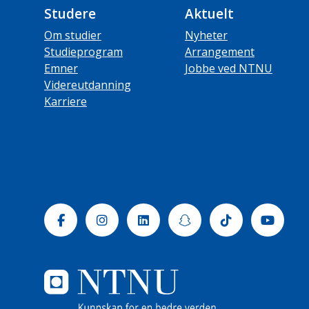
Studere
Aktuelt
Om studier
Nyheter
Studieprogram
Arrangement
Emner
Jobbe ved NTNU
Videreutdanning
Karriere
Facebook
Instagram
Linkedin
Snapchat
Tiktok
Yout