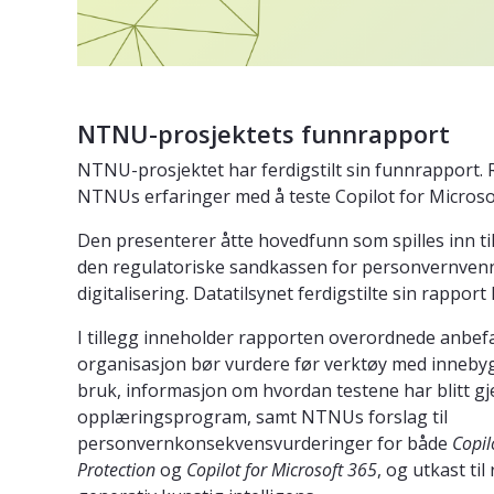
NTNU-prosjektets funnrapport
NTNU-prosjektet har ferdigstilt sin funnrapport
NTNUs erfaringer med å teste Copilot for Microso
Den presenterer åtte hovedfunn som spilles inn til
den regulatoriske sandkassen for personvernvenn
digitalisering. Datatilsynet ferdigstilte sin rappor
I tillegg inneholder rapporten overordnede anbefal
organisasjon bør vurdere før verktøy med innebygd
bruk, informasjon om hvordan testene har blitt g
opplæringsprogram, samt NTNUs forslag til
personvernkonsekvensvurderinger for både
Copil
Protection
og
Copilot for Microsoft 365
, og utkast til