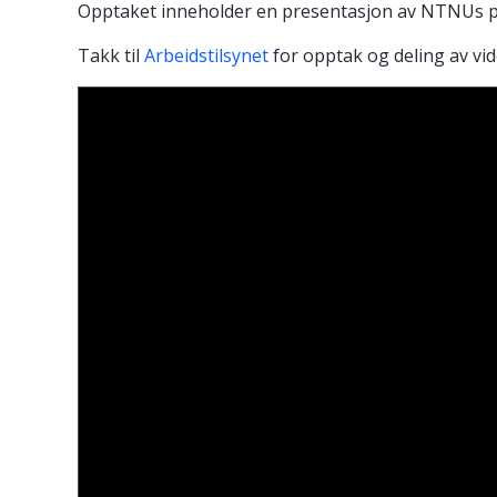
Opptaket inneholder en presentasjon av NTNUs prosje
Takk til
Arbeidstilsynet
for opptak og deling av vi