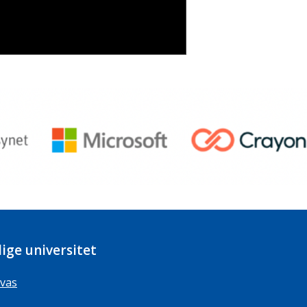
ige universitet
vas