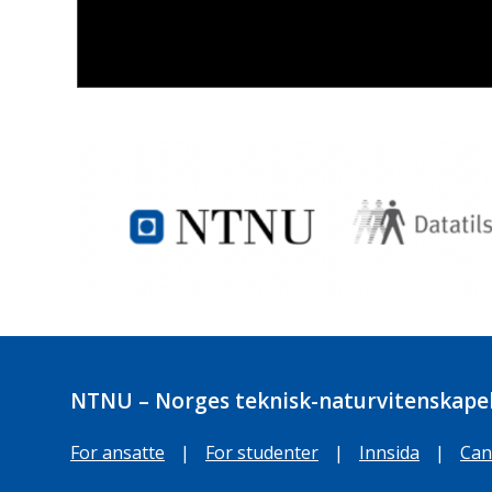
NTNU – Norges teknisk-naturvitenskapel
For ansatte
|
For studenter
|
Innsida
|
Can