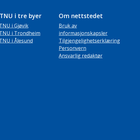
TNU i tre byer
Om nettstedet
TNU i Gjøvik
Bruk av
TNU i Trondheim
informasjonskapsler
TNU i Ålesund
Tilgjengelighetserklæring
Personvern
Ansvarlig redaktør