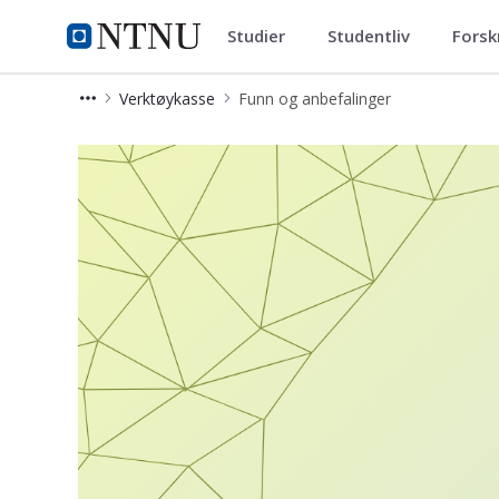
Studier
Studentliv
Forsk
IT-avdelingen
NTNU Hjemmeside
Verktøykasse
Funn og anbefalinger
Funn og anbefalinger