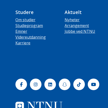
Studere
Aktuelt
Om studier
Nyheter
Studieprogram
Arrangement
Emner
Jobbe ved NTNU
Videreutdanning
Karriere
Facebook
Instagram
Linkedin
Snapchat
Tiktok
Yout