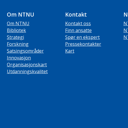
Om NTNU
Kontakt
N
Om NTNU
Kontakt oss
N
Bibliotek
Finn ansatte
N
Strategi
Spør en ekspert
N
Forskning
Pressekontakter
Satsingsområder
Kart
Innovasjon
Organisasjonskart
Utdanningskvalitet
ube