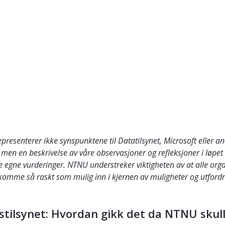
epresenterer ikke synspunktene til Datatilsynet, Microsoft eller 
tøy, men en beskrivelse av våre observasjoner og refleksjoner i lø
ine egne vurderinger. NTNU understreker viktigheten av at alle o
komme så raskt som mulig inn i kjernen av muligheter og utfordrin
tilsynet: Hvordan gikk det da NTNU skulle