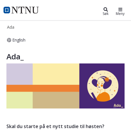
Ada
NTNU Hjemmeside
Søk
Meny
Ada
English
Ada
Ada_
Skal du starte på et nytt studie til høsten?